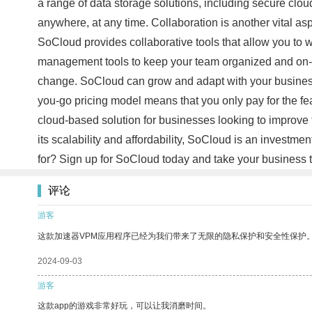
a range of data storage solutions, including secure clou
anywhere, at any time. Collaboration is another vital as
SoCloud provides collaborative tools that allow you to w
management tools to keep your team organized and on-tas
change. SoCloud can grow and adapt with your business,
you-go pricing model means that you only pay for the fea
cloud-based solution for businesses looking to improve 
its scalability and affordability, SoCloud is an investm
for? Sign up for SoCloud today and take your business t
评论
游客
这款加速器VPM应用程序已经为我们带来了无限的隐私保护和安全性保护
2024-09-03
游客
这款app的游戏非常好玩，可以让我消磨时间。