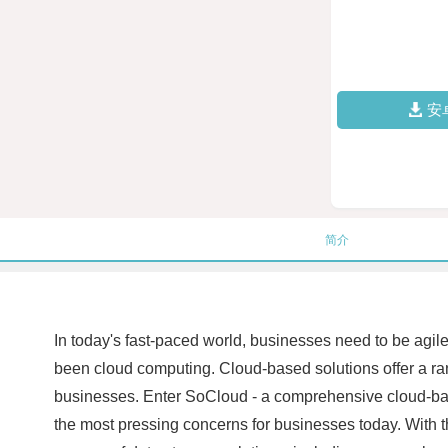
安
简介
In today's fast-paced world, businesses need to be agile
been cloud computing. Cloud-based solutions offer a rang
businesses. Enter SoCloud - a comprehensive cloud-based
the most pressing concerns for businesses today. With th