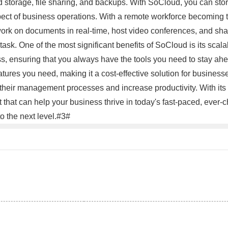
d storage, file sharing, and backups. With SoCloud, you can store
pect of business operations. With a remote workforce becoming th
ork on documents in real-time, host video conferences, and share
k. One of the most significant benefits of SoCloud is its scala
 ensuring that you always have the tools you need to stay ahea
tures you need, making it a cost-effective solution for businesse
their management processes and increase productivity. With its r
ent that can help your business thrive in today's fast-paced, eve
o the next level.#3#
。