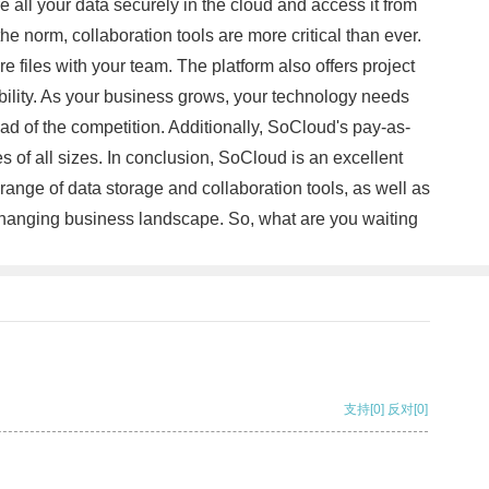
 all your data securely in the cloud and access it from
e norm, collaboration tools are more critical than ever.
 files with your team. The platform also offers project
bility. As your business grows, your technology needs
d of the competition. Additionally, SoCloud's pay-as-
s of all sizes. In conclusion, SoCloud is an excellent
ange of data storage and collaboration tools, as well as
r-changing business landscape. So, what are you waiting
支持
[0]
反对
[0]