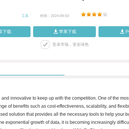
工具
|
时间：2024-09-03
|
卓下载
苹果下载
安卓市场，安全绿色
 and innovative to keep up with the competition. One of the mos
e of benefits such as cost-effectiveness, scalability, and flexib
 solution that provides all the necessary tools to help your bus
e exponential growth of data, it is becoming increasingly diffic