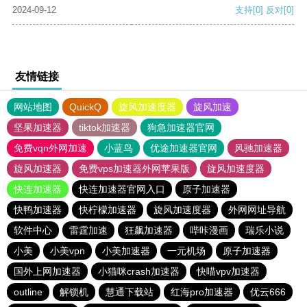
2024-09-12
支持
[0]
反对
[0]
友情链接
网站地图
QuickQ
旋风加速度器
旋风加速
坚果加速器
tiktok加速器
狗急加速器官网
免费vqn外网加速
小蓝鸟
优途加速器官网
风驰加速器
旋风加速器
免费vps加速器外网苹果版
旋风加速度器
快连加速器
快连加速器官网入口
原子加速器
快鸭加速器
快柠檬加速器
旋风加速度器
外网网址导航
软件中心
雷霆加速
狂飙加速器
哔咔漫画
瑞乐小说
小美
小美vpn
小美加速器
一元机场
原子加速器
国外上网加速器
小猫咪crash加速器
快喵vpv加速器
outline
解锁机
慧通下载站
红海pro加速器
优云666