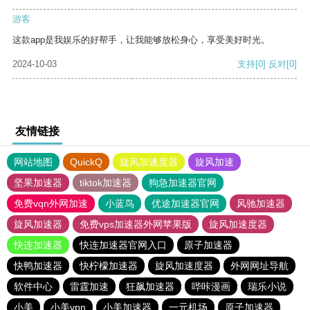
游客
这款app是我娱乐的好帮手，让我能够放松身心，享受美好时光。
2024-10-03
支持
[0]
反对
[0]
友情链接
网站地图
QuickQ
旋风加速度器
旋风加速
坚果加速器
tiktok加速器
狗急加速器官网
免费vqn外网加速
小蓝鸟
优途加速器官网
风驰加速器
旋风加速器
免费vps加速器外网苹果版
旋风加速度器
快连加速器
快连加速器官网入口
原子加速器
快鸭加速器
快柠檬加速器
旋风加速度器
外网网址导航
软件中心
雷霆加速
狂飙加速器
哔咔漫画
瑞乐小说
小美
小美vpn
小美加速器
一元机场
原子加速器