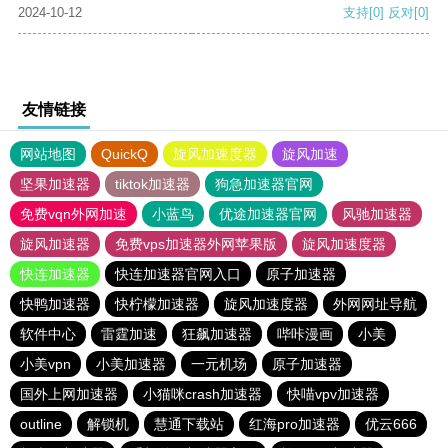
2024-10-12
支持
[0]
反对
[0]
友情链接
网站地图
QuickQ
旋风加速度器
旋风加速
坚果加速器
tiktok加速器
狗急加速器官网
免费vqn外网加速
小蓝鸟
优途加速器官网
风驰加速器
旋风加速器
免费vps加速器外网苹果版
旋风加速度器
快连加速器
快连加速器官网入口
原子加速器
快鸭加速器
快柠檬加速器
旋风加速度器
外网网址导航
软件中心
雷霆加速
狂飙加速器
哔咔漫画
小美
小美vpn
小美加速器
一元机场
原子加速器
国外上网加速器
小猫咪crash加速器
快喵vpv加速器
outline
解锁机
慧通下载站
红海pro加速器
优云666