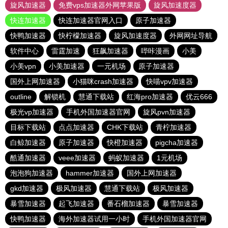
旋风加速器
免费vps加速器外网苹果版
旋风加速度器
快连加速器
快连加速器官网入口
原子加速器
快鸭加速器
快柠檬加速器
旋风加速度器
外网网址导航
软件中心
雷霆加速
狂飙加速器
哔咔漫画
小美
小美vpn
小美加速器
一元机场
原子加速器
国外上网加速器
小猫咪crash加速器
快喵vpv加速器
outline
解锁机
慧通下载站
红海pro加速器
优云666
极光vp加速器
手机外国加速器官网
旋风pvn加速器
目标下载站
点点加速器
CHK下载站
青柠加速器
白鲸加速器
原子加速器
快橙加速器
pigcha加速器
酷通加速器
veee加速器
蚂蚁加速器
1元机场
泡泡狗加速器
hammer加速器
国外上网加速器
gkd加速器
极风加速器
慧通下载站
极风加速器
暴雪加速器
起飞加速器
番石榴加速器
暴雪加速器
快鸭加速器
海外加速器试用一小时
手机外国加速器官网