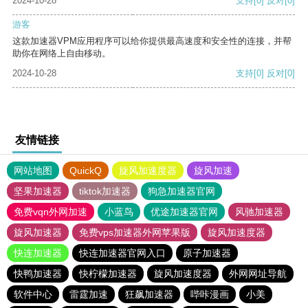
2024-10-28
支持
[0]
反对
[0]
游客
这款加速器VPM应用程序可以给你提供最高速度和安全性的连接，并帮
助你在网络上自由移动。
2024-10-28
支持
[0]
反对
[0]
友情链接
网站地图
QuickQ
旋风加速度器
旋风加速
坚果加速器
tiktok加速器
狗急加速器官网
免费vqn外网加速
小蓝鸟
优途加速器官网
风驰加速器
旋风加速器
免费vps加速器外网苹果版
旋风加速度器
快连加速器
快连加速器官网入口
原子加速器
快鸭加速器
快柠檬加速器
旋风加速度器
外网网址导航
软件中心
雷霆加速
狂飙加速器
哔咔漫画
小美