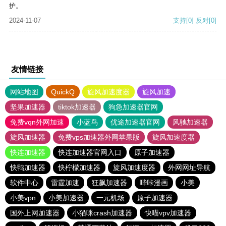
护。
2024-11-07
支持
[0]
反对
[0]
友情链接
网站地图
QuickQ
旋风加速度器
旋风加速
坚果加速器
tiktok加速器
狗急加速器官网
免费vqn外网加速
小蓝鸟
优途加速器官网
风驰加速器
旋风加速器
免费vps加速器外网苹果版
旋风加速度器
快连加速器
快连加速器官网入口
原子加速器
快鸭加速器
快柠檬加速器
旋风加速度器
外网网址导航
软件中心
雷霆加速
狂飙加速器
哔咔漫画
小美
小美vpn
小美加速器
一元机场
原子加速器
国外上网加速器
小猫咪crash加速器
快喵vpv加速器