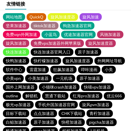
友情链接
网站地图
QuickQ
旋风加速度器
旋风加速
坚果加速器
tiktok加速器
狗急加速器官网
免费vqn外网加速
小蓝鸟
优途加速器官网
风驰加速器
旋风加速器
免费vps加速器外网苹果版
旋风加速度器
快连加速器
快连加速器官网入口
原子加速器
快鸭加速器
快柠檬加速器
旋风加速度器
外网网址导航
软件中心
雷霆加速
狂飙加速器
哔咔漫画
小美
小美vpn
小美加速器
一元机场
原子加速器
国外上网加速器
小猫咪crash加速器
快喵vpv加速器
outline
解锁机
慧通下载站
红海pro加速器
优云666
极光vp加速器
手机外国加速器官网
旋风pvn加速器
目标下载站
点点加速器
CHK下载站
青柠加速器
白鲸加速器
原子加速器
快橙加速器
pigcha加速器