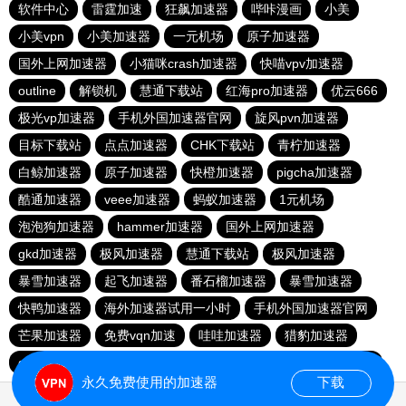
软件中心
雷霆加速
狂飙加速器
哔咔漫画
小美
小美vpn
小美加速器
一元机场
原子加速器
国外上网加速器
小猫咪crash加速器
快喵vpv加速器
outline
解锁机
慧通下载站
红海pro加速器
优云666
极光vp加速器
手机外国加速器官网
旋风pvn加速器
目标下载站
点点加速器
CHK下载站
青柠加速器
白鲸加速器
原子加速器
快橙加速器
pigcha加速器
酷通加速器
veee加速器
蚂蚁加速器
1元机场
泡泡狗加速器
hammer加速器
国外上网加速器
gkd加速器
极风加速器
慧通下载站
极风加速器
暴雪加速器
起飞加速器
番石榴加速器
暴雪加速器
快鸭加速器
海外加速器试用一小时
手机外国加速器官网
芒果加速器
免费vqn加速
哇哇加速器
猎豹加速器
gkd加速器
荔枝加速器
暴雪加速器
十大免费加速神器
永久免费使用的加速器
下载