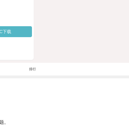
PC下载
排行
题。