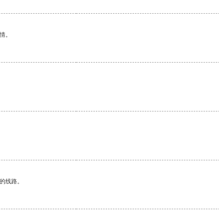
情。
。
区的线路。