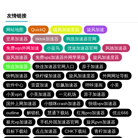
友情链接
网站地图
QuickQ
旋风加速度器
旋风加速
坚果加速器
tiktok加速器
狗急加速器官网
免费vqn外网加速
小蓝鸟
优途加速器官网
风驰加速器
旋风加速器
免费vps加速器外网苹果版
旋风加速度器
快连加速器
快连加速器官网入口
原子加速器
快鸭加速器
快柠檬加速器
旋风加速度器
外网网址导航
软件中心
雷霆加速
狂飙加速器
哔咔漫画
小美
小美vpn
小美加速器
一元机场
原子加速器
国外上网加速器
小猫咪crash加速器
快喵vpv加速器
outline
解锁机
慧通下载站
红海pro加速器
优云666
极光vp加速器
手机外国加速器官网
旋风pvn加速器
目标下载站
点点加速器
CHK下载站
青柠加速器