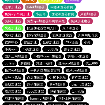
网站地图
QuickQ
旋风加速度器
旋风加速
坚果加速器
tiktok加速器
狗急加速器官网
免费vqn外网加速
小蓝鸟
优途加速器官网
风驰加速器
旋风加速器
免费vps加速器外网苹果版
旋风加速度器
快连加速器
快连加速器官网入口
原子加速器
快鸭加速器
快柠檬加速器
旋风加速度器
外网网址导航
软件中心
雷霆加速
狂飙加速器
哔咔漫画
小美
小美vpn
小美加速器
一元机场
原子加速器
国外上网加速器
小猫咪crash加速器
快喵vpv加速器
outline
解锁机
慧通下载站
红海pro加速器
优云666
极光vp加速器
手机外国加速器官网
旋风pvn加速器
目标下载站
点点加速器
CHK下载站
青柠加速器
白鲸加速器
原子加速器
快橙加速器
pigcha加速器
酷通加速器
veee加速器
蚂蚁加速器
1元机场
泡泡狗加速器
hammer加速器
国外上网加速器