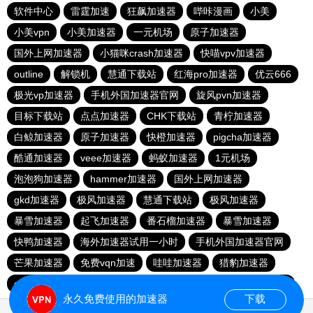
软件中心
雷霆加速
狂飙加速器
哔咔漫画
小美
小美vpn
小美加速器
一元机场
原子加速器
国外上网加速器
小猫咪crash加速器
快喵vpv加速器
outline
解锁机
慧通下载站
红海pro加速器
优云666
极光vp加速器
手机外国加速器官网
旋风pvn加速器
目标下载站
点点加速器
CHK下载站
青柠加速器
白鲸加速器
原子加速器
快橙加速器
pigcha加速器
酷通加速器
veee加速器
蚂蚁加速器
1元机场
泡泡狗加速器
hammer加速器
国外上网加速器
gkd加速器
极风加速器
慧通下载站
极风加速器
暴雪加速器
起飞加速器
番石榴加速器
暴雪加速器
快鸭加速器
海外加速器试用一小时
手机外国加速器官网
芒果加速器
免费vqn加速
哇哇加速器
猎豹加速器
gkd加速器
荔枝加速器
暴雪加速器
十大免费加速神器
永久免费使用的加速器
下载