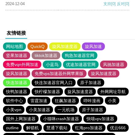
2024-12-04
支持
[0]
反对
[0]
友情链接
网站地图
QuickQ
旋风加速度器
旋风加速
坚果加速器
tiktok加速器
狗急加速器官网
免费vqn外网加速
小蓝鸟
优途加速器官网
风驰加速器
旋风加速器
免费vps加速器外网苹果版
旋风加速度器
快连加速器
快连加速器官网入口
原子加速器
快鸭加速器
快柠檬加速器
旋风加速度器
外网网址导航
软件中心
雷霆加速
狂飙加速器
哔咔漫画
小美
小美vpn
小美加速器
一元机场
原子加速器
国外上网加速器
小猫咪crash加速器
快喵vpv加速器
outline
解锁机
慧通下载站
红海pro加速器
优云666