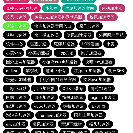
免费vqn外网加速
小蓝鸟
优途加速器官网
风驰加速器
旋风加速器
免费vps加速器外网苹果版
旋风加速度器
快连加速器
快连加速器官网入口
原子加速器
快鸭加速器
快柠檬加速器
旋风加速度器
外网网址导航
软件中心
雷霆加速
狂飙加速器
哔咔漫画
小美
小美vpn
小美加速器
一元机场
原子加速器
国外上网加速器
小猫咪crash加速器
快喵vpv加速器
outline
解锁机
慧通下载站
红海pro加速器
优云666
极光vp加速器
手机外国加速器官网
旋风pvn加速器
目标下载站
点点加速器
CHK下载站
青柠加速器
白鲸加速器
原子加速器
快橙加速器
pigcha加速器
酷通加速器
veee加速器
蚂蚁加速器
1元机场
泡泡狗加速器
hammer加速器
国外上网加速器
gkd加速器
极风加速器
慧通下载站
极风加速器