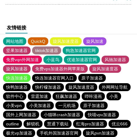
友情链接
网站地图
QuickQ
旋风加速度器
旋风加速
坚果加速器
tiktok加速器
狗急加速器官网
免费vqn外网加速
小蓝鸟
优途加速器官网
风驰加速器
旋风加速器
免费vps加速器外网苹果版
旋风加速度器
快连加速器
快连加速器官网入口
原子加速器
快鸭加速器
快柠檬加速器
旋风加速度器
外网网址导航
软件中心
雷霆加速
狂飙加速器
哔咔漫画
小美
小美vpn
小美加速器
一元机场
原子加速器
国外上网加速器
小猫咪crash加速器
快喵vpv加速器
outline
解锁机
慧通下载站
红海pro加速器
优云666
极光vp加速器
手机外国加速器官网
旋风pvn加速器