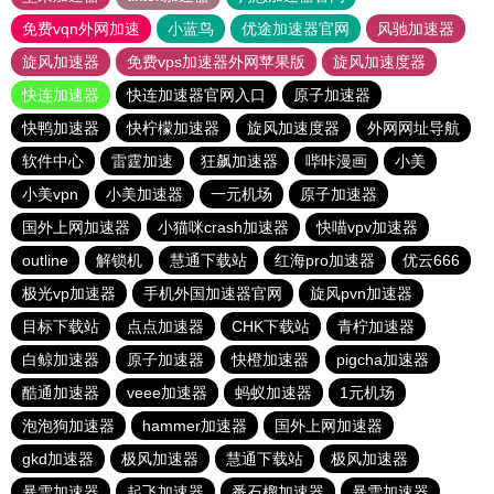
免费vqn外网加速
小蓝鸟
优途加速器官网
风驰加速器
旋风加速器
免费vps加速器外网苹果版
旋风加速度器
快连加速器
快连加速器官网入口
原子加速器
快鸭加速器
快柠檬加速器
旋风加速度器
外网网址导航
软件中心
雷霆加速
狂飙加速器
哔咔漫画
小美
小美vpn
小美加速器
一元机场
原子加速器
国外上网加速器
小猫咪crash加速器
快喵vpv加速器
outline
解锁机
慧通下载站
红海pro加速器
优云666
极光vp加速器
手机外国加速器官网
旋风pvn加速器
目标下载站
点点加速器
CHK下载站
青柠加速器
白鲸加速器
原子加速器
快橙加速器
pigcha加速器
酷通加速器
veee加速器
蚂蚁加速器
1元机场
泡泡狗加速器
hammer加速器
国外上网加速器
gkd加速器
极风加速器
慧通下载站
极风加速器
暴雪加速器
起飞加速器
番石榴加速器
暴雪加速器