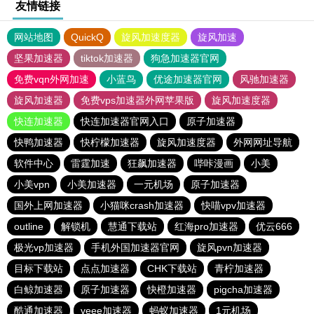
友情链接
网站地图
QuickQ
旋风加速度器
旋风加速
坚果加速器
tiktok加速器
狗急加速器官网
免费vqn外网加速
小蓝鸟
优途加速器官网
风驰加速器
旋风加速器
免费vps加速器外网苹果版
旋风加速度器
快连加速器
快连加速器官网入口
原子加速器
快鸭加速器
快柠檬加速器
旋风加速度器
外网网址导航
软件中心
雷霆加速
狂飙加速器
哔咔漫画
小美
小美vpn
小美加速器
一元机场
原子加速器
国外上网加速器
小猫咪crash加速器
快喵vpv加速器
outline
解锁机
慧通下载站
红海pro加速器
优云666
极光vp加速器
手机外国加速器官网
旋风pvn加速器
目标下载站
点点加速器
CHK下载站
青柠加速器
白鲸加速器
原子加速器
快橙加速器
pigcha加速器
酷通加速器
veee加速器
蚂蚁加速器
1元机场