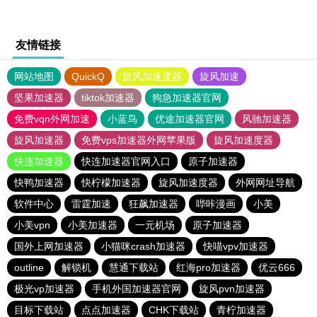
友情链接
网站地图
QuickQ
旋风加速度器
旋风加速
坚果加速器
tiktok加速器
狗急加速器官网
免费vqn外网加速
小蓝鸟
优途加速器官网
风驰加速器
旋风加速器
免费vps加速器外网苹果版
旋风加速度器
快连加速器
快连加速器官网入口
原子加速器
快鸭加速器
快柠檬加速器
旋风加速度器
外网网址导航
软件中心
雷霆加速
狂飙加速器
哔咔漫画
小美
小美vpn
小美加速器
一元机场
原子加速器
国外上网加速器
小猫咪crash加速器
快喵vpv加速器
outline
解锁机
慧通下载站
红海pro加速器
优云666
极光vp加速器
手机外国加速器官网
旋风pvn加速器
目标下载站
点点加速器
CHK下载站
青柠加速器