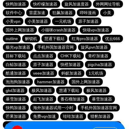
快鸭加速器
快柠檬加速器
旋风加速度器
外网网址导航
软件中心
雷霆加速
狂飙加速器
哔咔漫画
小美
小美vpn
小美加速器
一元机场
原子加速器
国外上网加速器
小猫咪crash加速器
快喵vpv加速器
outline
解锁机
慧通下载站
红海pro加速器
优云666
极光vp加速器
手机外国加速器官网
旋风pvn加速器
目标下载站
点点加速器
CHK下载站
青柠加速器
白鲸加速器
原子加速器
快橙加速器
pigcha加速器
酷通加速器
veee加速器
蚂蚁加速器
1元机场
泡泡狗加速器
hammer加速器
国外上网加速器
gkd加速器
极风加速器
慧通下载站
极风加速器
暴雪加速器
起飞加速器
番石榴加速器
暴雪加速器
快鸭加速器
海外加速器试用一小时
手机外国加速器官网
芒果加速器
免费vqn加速
哇哇加速器
猎豹加速器
gkd加速器
荔枝加速器
暴雪加速器
十大免费加速神器