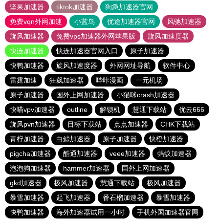
坚果加速器
tiktok加速器
狗急加速器官网
免费vqn外网加速
小蓝鸟
优途加速器官网
风驰加速器
旋风加速器
免费vps加速器外网苹果版
旋风加速度器
快连加速器
快连加速器官网入口
原子加速器
快鸭加速器
旋风加速度器
外网网址导航
软件中心
雷霆加速
狂飙加速器
哔咔漫画
一元机场
原子加速器
国外上网加速器
小猫咪crash加速器
快喵vpv加速器
outline
解锁机
慧通下载站
优云666
旋风pvn加速器
目标下载站
点点加速器
CHK下载站
青柠加速器
白鲸加速器
原子加速器
快橙加速器
pigcha加速器
酷通加速器
veee加速器
蚂蚁加速器
泡泡狗加速器
hammer加速器
国外上网加速器
gkd加速器
极风加速器
慧通下载站
极风加速器
暴雪加速器
起飞加速器
番石榴加速器
暴雪加速器
快鸭加速器
海外加速器试用一小时
手机外国加速器官网