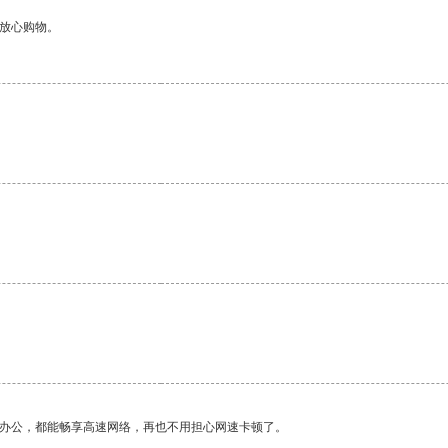
够放心购物。
作办公，都能畅享高速网络，再也不用担心网速卡顿了。