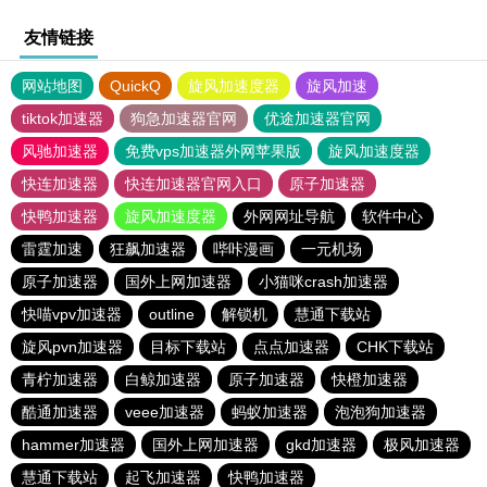
友情链接
网站地图
QuickQ
旋风加速度器
旋风加速
tiktok加速器
狗急加速器官网
优途加速器官网
风驰加速器
免费vps加速器外网苹果版
旋风加速度器
快连加速器
快连加速器官网入口
原子加速器
快鸭加速器
旋风加速度器
外网网址导航
软件中心
雷霆加速
狂飙加速器
哔咔漫画
一元机场
原子加速器
国外上网加速器
小猫咪crash加速器
快喵vpv加速器
outline
解锁机
慧通下载站
旋风pvn加速器
目标下载站
点点加速器
CHK下载站
青柠加速器
白鲸加速器
原子加速器
快橙加速器
酷通加速器
veee加速器
蚂蚁加速器
泡泡狗加速器
hammer加速器
国外上网加速器
gkd加速器
极风加速器
慧通下载站
起飞加速器
快鸭加速器