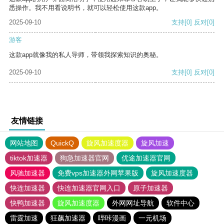
悉操作。我不用看说明书，就可以轻松使用这款app。
2025-09-10
支持
[0]
反对
[0]
游客
这款app就像我的私人导师，带领我探索知识的奥秘。
2025-09-10
支持
[0]
反对
[0]
友情链接
网站地图
QuickQ
旋风加速度器
旋风加速
tiktok加速器
狗急加速器官网
优途加速器官网
风驰加速器
免费vps加速器外网苹果版
旋风加速度器
快连加速器
快连加速器官网入口
原子加速器
快鸭加速器
旋风加速度器
外网网址导航
软件中心
雷霆加速
狂飙加速器
哔咔漫画
一元机场