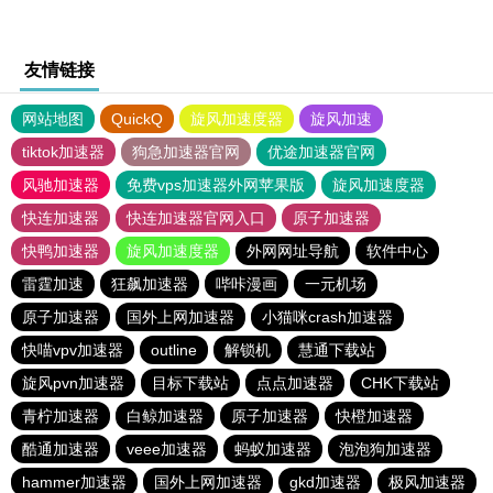
友情链接
网站地图
QuickQ
旋风加速度器
旋风加速
tiktok加速器
狗急加速器官网
优途加速器官网
风驰加速器
免费vps加速器外网苹果版
旋风加速度器
快连加速器
快连加速器官网入口
原子加速器
快鸭加速器
旋风加速度器
外网网址导航
软件中心
雷霆加速
狂飙加速器
哔咔漫画
一元机场
原子加速器
国外上网加速器
小猫咪crash加速器
快喵vpv加速器
outline
解锁机
慧通下载站
旋风pvn加速器
目标下载站
点点加速器
CHK下载站
青柠加速器
白鲸加速器
原子加速器
快橙加速器
酷通加速器
veee加速器
蚂蚁加速器
泡泡狗加速器
hammer加速器
国外上网加速器
gkd加速器
极风加速器