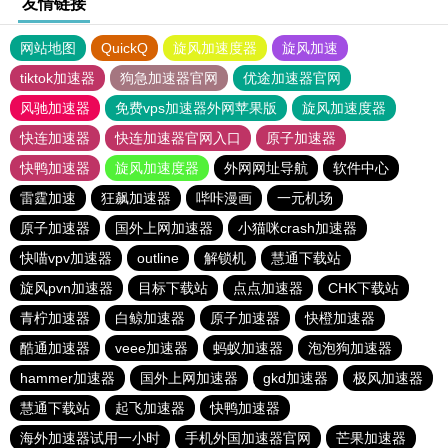
友情链接
网站地图
QuickQ
旋风加速度器
旋风加速
tiktok加速器
狗急加速器官网
优途加速器官网
风驰加速器
免费vps加速器外网苹果版
旋风加速度器
快连加速器
快连加速器官网入口
原子加速器
快鸭加速器
旋风加速度器
外网网址导航
软件中心
雷霆加速
狂飙加速器
哔咔漫画
一元机场
原子加速器
国外上网加速器
小猫咪crash加速器
快喵vpv加速器
outline
解锁机
慧通下载站
旋风pvn加速器
目标下载站
点点加速器
CHK下载站
青柠加速器
白鲸加速器
原子加速器
快橙加速器
酷通加速器
veee加速器
蚂蚁加速器
泡泡狗加速器
hammer加速器
国外上网加速器
gkd加速器
极风加速器
慧通下载站
起飞加速器
快鸭加速器
海外加速器试用一小时
手机外国加速器官网
芒果加速器