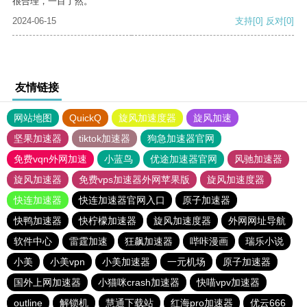
很合理，一目了然。
2024-06-15
支持
[0]
反对
[0]
友情链接
网站地图
QuickQ
旋风加速度器
旋风加速
坚果加速器
tiktok加速器
狗急加速器官网
免费vqn外网加速
小蓝鸟
优途加速器官网
风驰加速器
旋风加速器
免费vps加速器外网苹果版
旋风加速度器
快连加速器
快连加速器官网入口
原子加速器
快鸭加速器
快柠檬加速器
旋风加速度器
外网网址导航
软件中心
雷霆加速
狂飙加速器
哔咔漫画
瑞乐小说
小美
小美vpn
小美加速器
一元机场
原子加速器
国外上网加速器
小猫咪crash加速器
快喵vpv加速器
outline
解锁机
慧通下载站
红海pro加速器
优云666