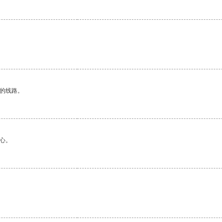
区的线路。
心。