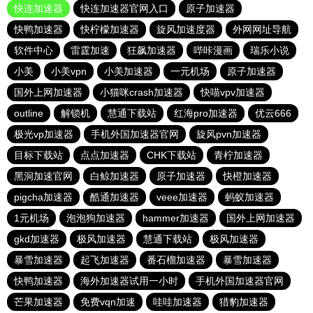
快连加速器
快连加速器官网入口
原子加速器
快鸭加速器
快柠檬加速器
旋风加速度器
外网网址导航
软件中心
雷霆加速
狂飙加速器
哔咔漫画
瑞乐小说
小美
小美vpn
小美加速器
一元机场
原子加速器
国外上网加速器
小猫咪crash加速器
快喵vpv加速器
outline
解锁机
慧通下载站
红海pro加速器
优云666
极光vp加速器
手机外国加速器官网
旋风pvn加速器
目标下载站
点点加速器
CHK下载站
青柠加速器
黑洞加速官网
白鲸加速器
原子加速器
快橙加速器
pigcha加速器
酷通加速器
veee加速器
蚂蚁加速器
1元机场
泡泡狗加速器
hammer加速器
国外上网加速器
gkd加速器
极风加速器
慧通下载站
极风加速器
暴雪加速器
起飞加速器
番石榴加速器
暴雪加速器
快鸭加速器
海外加速器试用一小时
手机外国加速器官网
芒果加速器
免费vqn加速
哇哇加速器
猎豹加速器