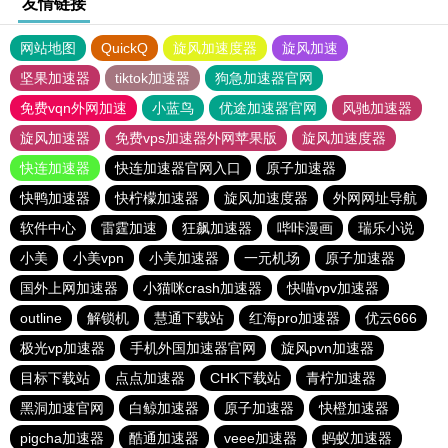
友情链接
网站地图
QuickQ
旋风加速度器
旋风加速
坚果加速器
tiktok加速器
狗急加速器官网
免费vqn外网加速
小蓝鸟
优途加速器官网
风驰加速器
旋风加速器
免费vps加速器外网苹果版
旋风加速度器
快连加速器
快连加速器官网入口
原子加速器
快鸭加速器
快柠檬加速器
旋风加速度器
外网网址导航
软件中心
雷霆加速
狂飙加速器
哔咔漫画
瑞乐小说
小美
小美vpn
小美加速器
一元机场
原子加速器
国外上网加速器
小猫咪crash加速器
快喵vpv加速器
outline
解锁机
慧通下载站
红海pro加速器
优云666
极光vp加速器
手机外国加速器官网
旋风pvn加速器
目标下载站
点点加速器
CHK下载站
青柠加速器
黑洞加速官网
白鲸加速器
原子加速器
快橙加速器
pigcha加速器
酷通加速器
veee加速器
蚂蚁加速器