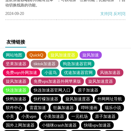
动切换线路的功能。
2024-09-20
支持
[0]
反对
[0]
友情链接
网站地图
QuickQ
旋风加速度器
旋风加速
坚果加速器
tiktok加速器
狗急加速器官网
免费vqn外网加速
小蓝鸟
优途加速器官网
风驰加速器
旋风加速器
免费vps加速器外网苹果版
旋风加速度器
快连加速器
快连加速器官网入口
原子加速器
快鸭加速器
快柠檬加速器
旋风加速度器
外网网址导航
软件中心
雷霆加速
狂飙加速器
哔咔漫画
瑞乐小说
小美
小美vpn
小美加速器
一元机场
原子加速器
国外上网加速器
小猫咪crash加速器
快喵vpv加速器