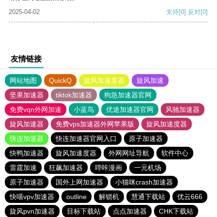
2025-04-02
支持
[0]
反对
[0]
友情链接
网站地图
QuickQ
旋风加速度器
旋风加速
坚果加速器
tiktok加速器
狗急加速器官网
免费vqn外网加速
小蓝鸟
优途加速器官网
风驰加速器
旋风加速器
免费vps加速器外网苹果版
旋风加速度器
快连加速器
快连加速器官网入口
原子加速器
快鸭加速器
旋风加速度器
外网网址导航
软件中心
雷霆加速
狂飙加速器
哔咔漫画
一元机场
原子加速器
国外上网加速器
小猫咪crash加速器
快喵vpv加速器
outline
解锁机
慧通下载站
优云666
旋风pvn加速器
目标下载站
点点加速器
CHK下载站