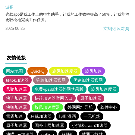
游客
这款app是我工作上的得力助手，让我的工作效率提高了50%，让我能够
更轻松地完成工作任务。
2025-06-25
支持
[0]
反对
[0]
友情链接
网站地图
QuickQ
旋风加速度器
旋风加速
tiktok加速器
狗急加速器官网
优途加速器官网
风驰加速器
免费vps加速器外网苹果版
旋风加速度器
快连加速器
快连加速器官网入口
原子加速器
快鸭加速器
旋风加速度器
外网网址导航
软件中心
雷霆加速
狂飙加速器
哔咔漫画
一元机场
原子加速器
国外上网加速器
小猫咪crash加速器
快喵vpv加速器
outline
解锁机
慧通下载站