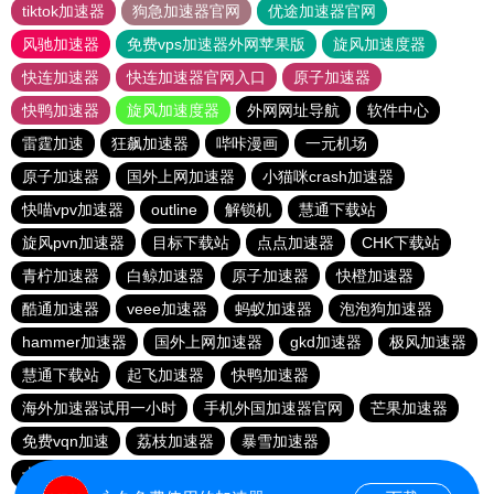
tiktok加速器
狗急加速器官网
优途加速器官网
风驰加速器
免费vps加速器外网苹果版
旋风加速度器
快连加速器
快连加速器官网入口
原子加速器
快鸭加速器
旋风加速度器
外网网址导航
软件中心
雷霆加速
狂飙加速器
哔咔漫画
一元机场
原子加速器
国外上网加速器
小猫咪crash加速器
快喵vpv加速器
outline
解锁机
慧通下载站
旋风pvn加速器
目标下载站
点点加速器
CHK下载站
青柠加速器
白鲸加速器
原子加速器
快橙加速器
酷通加速器
veee加速器
蚂蚁加速器
泡泡狗加速器
hammer加速器
国外上网加速器
gkd加速器
极风加速器
慧通下载站
起飞加速器
快鸭加速器
海外加速器试用一小时
手机外国加速器官网
芒果加速器
免费vqn加速
荔枝加速器
暴雪加速器
十大免费加速神器