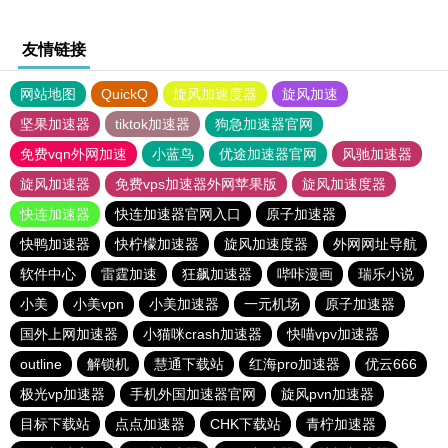
友情链接
网站地图
QuickQ
旋风加速度器
旋风加速
坚果加速器
tiktok加速器
狗急加速器官网
免费vqn外网加速
小蓝鸟
优途加速器官网
风驰加速器
旋风加速器
免费vps加速器外网苹果版
旋风加速度器
快连加速器
快连加速器官网入口
原子加速器
快鸭加速器
快柠檬加速器
旋风加速度器
外网网址导航
软件中心
雷霆加速
狂飙加速器
哔咔漫画
瑞乐小说
小美
小美vpn
小美加速器
一元机场
原子加速器
国外上网加速器
小猫咪crash加速器
快喵vpv加速器
outline
解锁机
慧通下载站
红海pro加速器
优云666
极光vp加速器
手机外国加速器官网
旋风pvn加速器
目标下载站
点点加速器
CHK下载站
青柠加速器