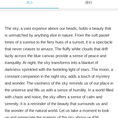
简介
排行
The sky, a vast expanse above our heads, holds a beauty that
is unmatched by anything else in nature. From the soft pastel
tones of a sunrise to the fiery hues of a sunset, it is a spectacle
that never ceases to amaze. The fluffy white clouds that drift
lazily across the blue canvas provide a sense of peace and
tranquility. At night, the sky transforms into a blanket of
darkness sprinkled with the twinkling light of stars. The moon, a
constant companion in the night sky, adds a touch of mystery
and wonder. The vastness of the sky reminds us of our place in
the universe and fills us with a sense of humility. In a world filled
with chaos and noise, the sky offers a sense of calm and
serenity. It is a reminder of the beauty that surrounds us and
the wonder of the natural world. Let us take a moment to look
up and appreciate the majesty of the sky above us.#3#