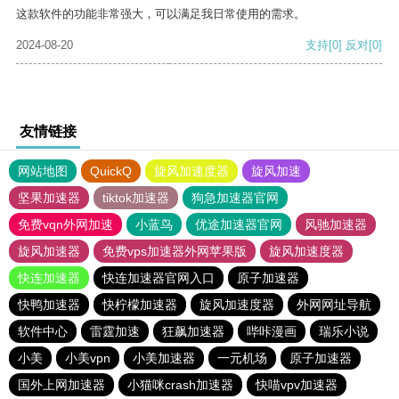
这款软件的功能非常强大，可以满足我日常使用的需求。
2024-08-20
支持
[0]
反对
[0]
友情链接
网站地图
QuickQ
旋风加速度器
旋风加速
坚果加速器
tiktok加速器
狗急加速器官网
免费vqn外网加速
小蓝鸟
优途加速器官网
风驰加速器
旋风加速器
免费vps加速器外网苹果版
旋风加速度器
快连加速器
快连加速器官网入口
原子加速器
快鸭加速器
快柠檬加速器
旋风加速度器
外网网址导航
软件中心
雷霆加速
狂飙加速器
哔咔漫画
瑞乐小说
小美
小美vpn
小美加速器
一元机场
原子加速器
国外上网加速器
小猫咪crash加速器
快喵vpv加速器